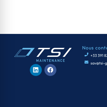
Nous cont
+33 391 
sav@tsi-g